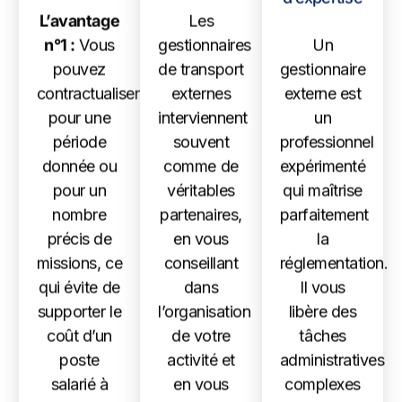
L’avantage
Les
n°1 :
Vous
gestionnaires
Un
pouvez
de transport
gestionnaire
contractualiser
externes
externe est
pour une
interviennent
un
période
souvent
professionnel
donnée ou
comme de
expérimenté
pour un
véritables
qui maîtrise
nombre
partenaires,
parfaitement
précis de
en vous
la
missions, ce
conseillant
réglementation.
qui évite de
dans
Il vous
supporter le
l’organisation
libère des
coût d’un
de votre
tâches
poste
activité et
administratives
salarié à
en vous
complexes