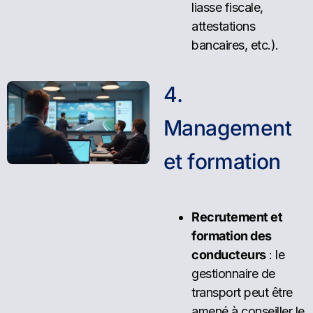
liasse fiscale,
attestations
bancaires, etc.).
4
.
M
a
n
a
g
e
m
e
n
t
e
t
f
o
r
m
a
t
i
o
n
Recrutement et
formation des
conducteurs
: le
gestionnaire de
transport peut être
amené à conseiller le