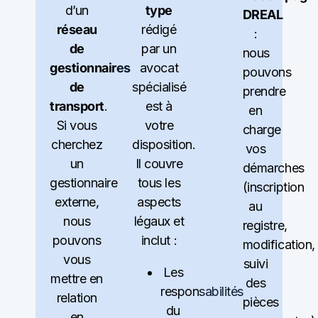
type
d’un
DREAL
rédigé
réseau
:
par un
de
nous
avocat
gestionnaires
pouvons
spécialisé
de
prendre
est à
transport
.
en
votre
Si vous
charge
disposition.
cherchez
vos
Il couvre
un
démarches
tous les
gestionnaire
(inscription
aspects
externe,
au
légaux et
nous
registre,
inclut :
pouvons
modification,
vous
suivi
Les
mettre en
des
responsabilités
relation
pièces
du
en