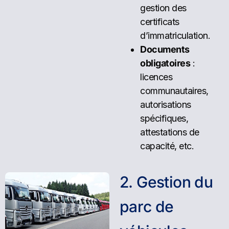
gestion des
certificats
d’immatriculation.
Documents
obligatoires
:
licences
communautaires,
autorisations
spécifiques,
attestations de
capacité, etc.
2
.
G
e
s
t
i
o
n
d
u
p
a
r
c
d
e