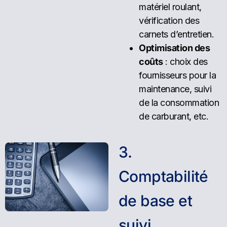
matériel roulant,
vérification des
carnets d’entretien.
Optimisation des
coûts
: choix des
fournisseurs pour la
maintenance, suivi
de la consommation
de carburant, etc.
3
.
C
o
m
p
t
a
b
i
l
i
t
é
d
e
b
a
s
e
e
t
s
u
i
v
i