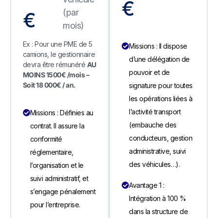
€
(par
€
mois)
Ex : Pour une PME de 5
Missions : Il dispose
camions, le gestionnaire
d’une délégation de
devra être rémunéré
AU
pouvoir et de
MOINS 1500€ /mois –
Soit 18 000€ / an.
signature pour toutes
les opérations liées à
l’activité transport
Missions : Définies au
(embauche des
contrat. Il assure la
conducteurs, gestion
conformité
administrative, suivi
réglementaire,
des véhicules…).
l’organisation et le
suivi administratif, et
Avantage 1 :
s’engage pénalement
Intégration à 100 %
pour l’entreprise.
dans la structure de