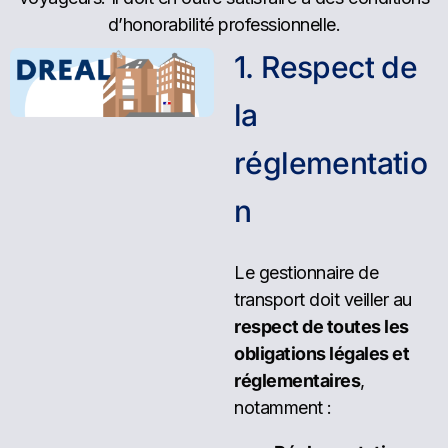
d’honorabilité professionnelle.
1
.
R
e
s
p
e
c
t
d
e
l
a
r
é
g
l
e
m
e
n
t
a
t
i
o
n
Le gestionnaire de
transport doit veiller au
respect de toutes les
obligations légales et
réglementaires
,
notamment :