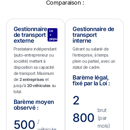
Comparaison :
Gestionnaire
Gestionnaire de
Le
de transport
transport
+
populaire
externe
interne
Prestataire indépendant
Gérant ou salarié de
(auto-entrepreneur ou
l’entreprise, à temps
société) mettant à
plein ou partiel, avec un
disposition sa capacité
statut de cadre.
de transport. Maximum
Barème légal,
de
2 entreprises
et
fixé par la Loi :
jusqu’à
20 véhicules
au
total.
2
Barème moyen
observé :
brut
800
(par
500
/
mois)
véhicule