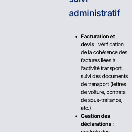
a
d
m
i
n
i
s
t
r
a
t
i
f
Facturation et
devis
: vérification
de la cohérence des
factures liées à
l’activité transport,
suivi des documents
de transport (lettres
de voiture, contrats
de sous-traitance,
etc.).
Gestion des
déclarations
:
contrôle des