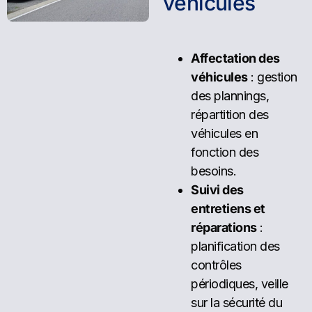
v
é
h
i
c
u
l
e
s
Affectation des
véhicules
: gestion
des plannings,
répartition des
véhicules en
fonction des
besoins.
Suivi des
entretiens et
réparations
:
planification des
contrôles
périodiques, veille
sur la sécurité du